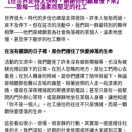
【在世界走得太快時，謝謝你們願意慢下來】
——致每一位溫柔而堅定的社工
世界很大，時代的步伐也總是走得很快，許多人匆匆而過，
來不及停下。但在這次的活動中，我們與一群最特別的夥伴
相聚——他們是總願意為社會角落裡的某個人，溫柔地放
慢、甚至停下腳步的社工夥伴。
在沒有鏡頭的日子裡，是你們撐住了快要掉落的生命
活動的交流中，我們聽見了許多沒有被新聞報導、也沒有被
鎂光燈記錄下的日常。在別人忽略的地方，是社工們用心去
看見；在別人轉身的時候，是你們選擇了陪伴與留下。無論
是傾聽那些難以言喻的痛楚、陪著迷惘的人走一段漆黑的
路，還是在深夜裡接起的那通求助電話；甚至只是在一扇緊
閉的門外耐心等待，或是靜靜地坐在某個人身邊，讓他知道
「你不是一個人」。社工接住的往往不只是情緒，而是一顆
顆快要墜落的生命。
這些看似很小、很慢、很安靜的行動，其實是一道道撐住社
會的光。我們深知，近期的社會氛圍或許讓大家感到沉重，